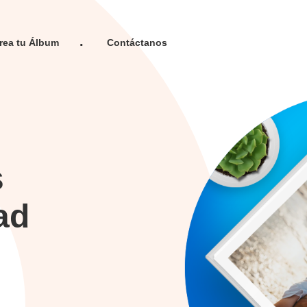
rea tu Álbum
Contáctanos
s
ad